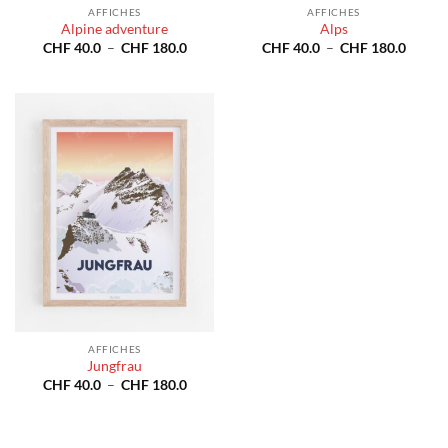
AFFICHES
AFFICHES
Alpine adventure
Alps
Plage
Plage
CHF
40.0
–
CHF
180.0
CHF
40.0
–
CHF
180.0
de
de
prix :
prix :
CHF 40.0
CHF 4
à
à
CHF 180.0
CHF 1
AFFICHES
Jungfrau
Plage
CHF
40.0
–
CHF
180.0
de
prix :
CHF 40.0
à