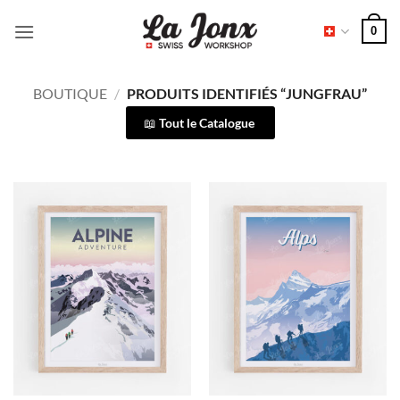
Passer
0
au
contenu
BOUTIQUE
/
PRODUITS IDENTIFIÉS “JUNGFRAU”
Tout le Catalogue