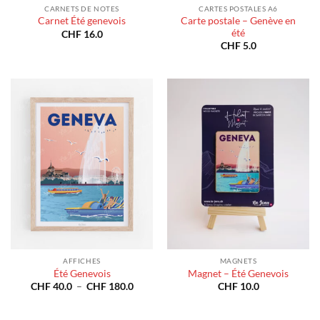
CARNETS DE NOTES
CARTES POSTALES A6
Carte postale – Genève en
Carnet Été genevois
été
CHF
16.0
CHF
5.0
AFFICHES
MAGNETS
Été Genevois
Magnet – Été Genevois
Plage
CHF
40.0
–
CHF
180.0
CHF
10.0
de
prix :
CHF 40.0