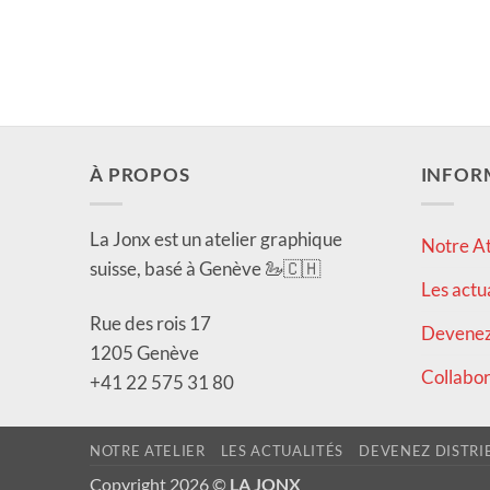
À PROPOS
INFOR
La Jonx est un atelier graphique
Notre At
suisse, basé à Genève 🦢🇨🇭
Les actu
Rue des rois 17
Devenez 
1205 Genève
Collabor
+41 22 575 31 80
NOTRE ATELIER
LES ACTUALITÉS
DEVENEZ DISTRI
Copyright 2026 ©
LA JONX