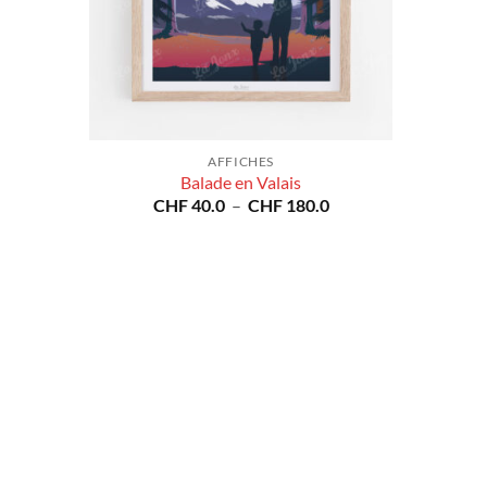
AFFICHES
Balade en Valais
Plage
CHF
40.0
–
CHF
180.0
de
prix :
CHF 40.0
à
CHF 180.0