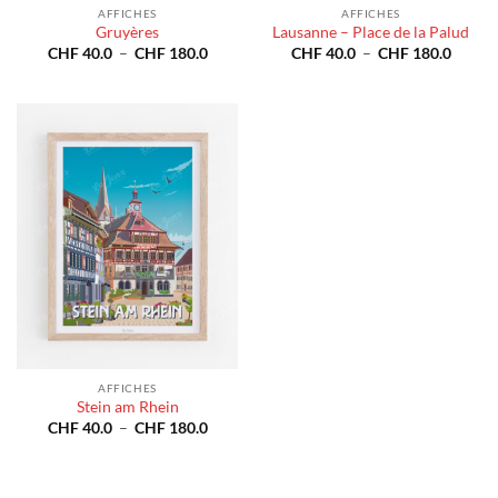
AFFICHES
AFFICHES
Gruyères
Lausanne – Place de la Palud
Plage
Plage
CHF
40.0
–
CHF
180.0
CHF
40.0
–
CHF
180.0
de
de
prix :
prix :
CHF 40.0
CHF 4
à
à
CHF 180.0
CHF 1
AFFICHES
Stein am Rhein
Plage
CHF
40.0
–
CHF
180.0
de
prix :
CHF 40.0
à