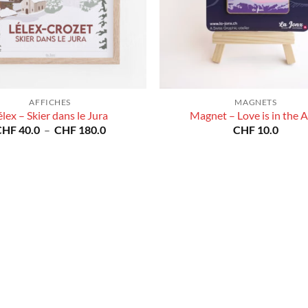
AFFICHES
MAGNETS
élex – Skier dans le Jura
Magnet – Love is in the A
Plage
CHF
40.0
–
CHF
180.0
CHF
10.0
de
prix :
CHF 40.0
à
CHF 180.0