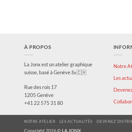
À PROPOS
INFOR
La Jonx est un atelier graphique
Notre At
suisse, basé à Genève 🦢🇨🇭
Les actu
Rue des rois 17
Devenez 
1205 Genève
Collabor
+41 22 575 31 80
NOTRE ATELIER
LES ACTUALITÉS
DEVENEZ DISTRI
Copyright 2026 ©
LA JONX