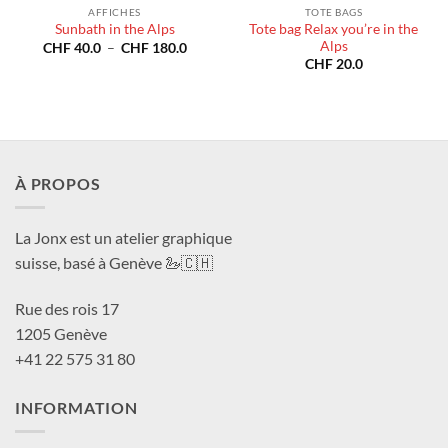
AFFICHES
TOTE BAGS
Tote bag Relax you’re in the
Sunbath in the Alps
Alps
Plage
CHF
40.0
–
CHF
180.0
de
CHF
20.0
prix :
CHF 40.0
à
CHF 180.0
À PROPOS
La Jonx est un atelier graphique
suisse, basé à Genève 🦢🇨🇭
Rue des rois 17
1205 Genève
+41 22 575 31 80
INFORMATION