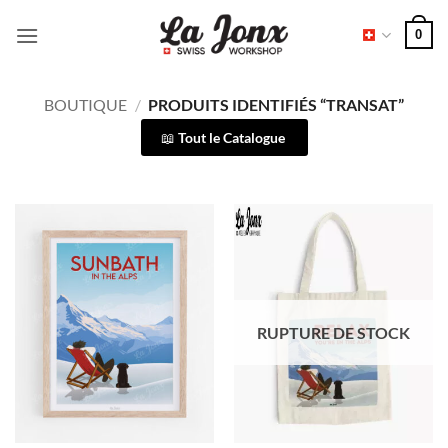
Passer
0
au
contenu
BOUTIQUE
/
PRODUITS IDENTIFIÉS “TRANSAT”
Tout le Catalogue
RUPTURE DE STOCK