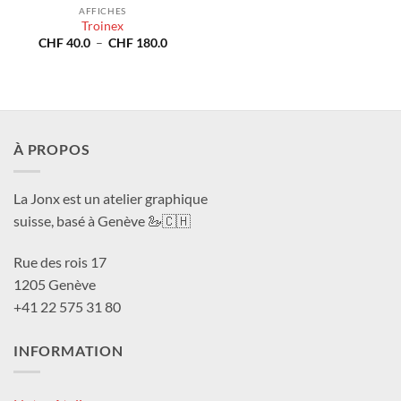
AFFICHES
Troinex
Plage
CHF
40.0
–
CHF
180.0
de
prix :
CHF 40.0
à
CHF 180.0
À PROPOS
La Jonx est un atelier graphique
suisse, basé à Genève 🦢🇨🇭
Rue des rois 17
1205 Genève
+41 22 575 31 80
INFORMATION