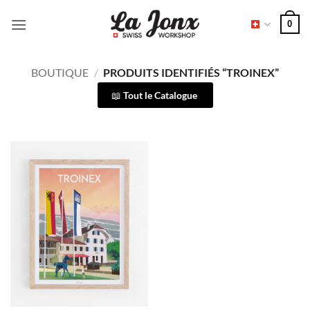
Passer
0
au
contenu
BOUTIQUE
/
PRODUITS IDENTIFIÉS “TROINEX”
Tout le Catalogue