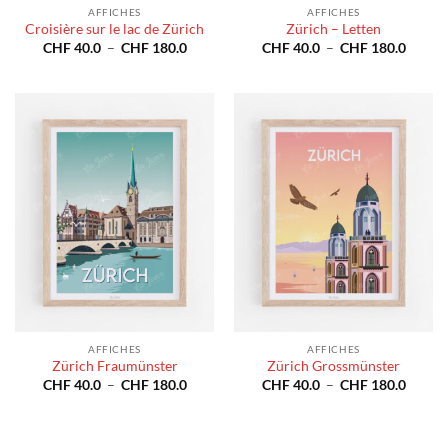
AFFICHES
AFFICHES
Croisière sur le lac de Zürich
Zürich – Letten
Plage
Plage
CHF
40.0
–
CHF
180.0
CHF
40.0
–
CHF
180.0
de
de
prix :
prix :
CHF 40.0
CHF 4
à
à
CHF 180.0
CHF 1
AFFICHES
AFFICHES
Zürich Fraumünster
Zürich Grossmünster
Plage
Plage
CHF
40.0
–
CHF
180.0
CHF
40.0
–
CHF
180.0
de
de
prix :
prix :
CHF 40.0
CHF 4
à
à