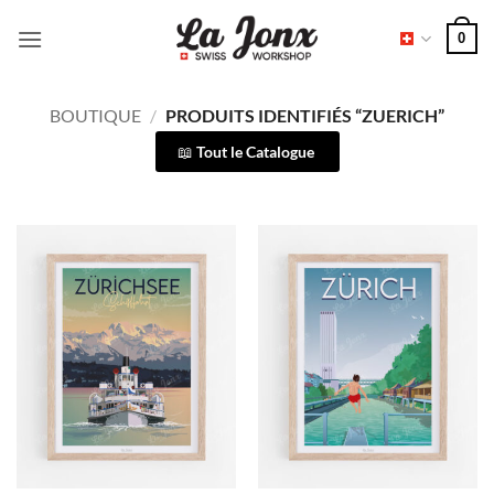
Passer
0
au
contenu
BOUTIQUE
/
PRODUITS IDENTIFIÉS “ZUERICH”
Tout le Catalogue