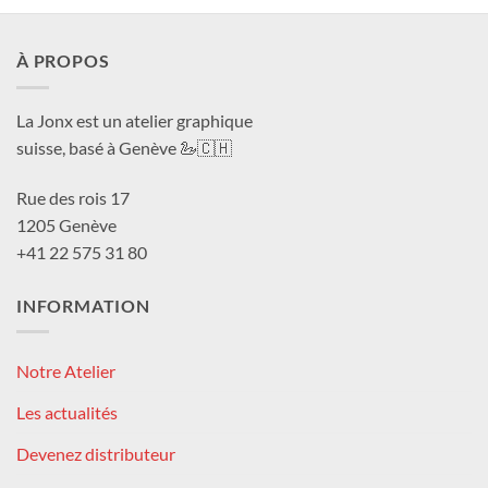
CHF 180.0
CHF 1
À PROPOS
La Jonx est un atelier graphique
suisse, basé à Genève 🦢🇨🇭
Rue des rois 17
1205 Genève
+41 22 575 31 80
INFORMATION
Notre Atelier
Les actualités
Devenez distributeur