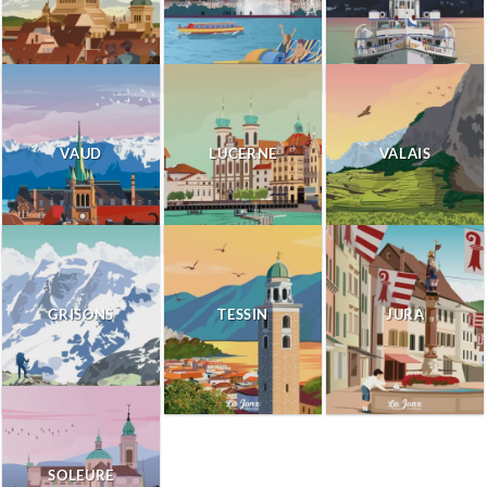
VAUD
LUCERNE
VALAIS
GRISONS
TESSIN
JURA
SOLEURE