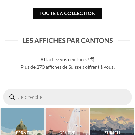
prix :
prix :
0.0
CHF 40.0
CHF 4
à
à
TOUTE LA COLLECTION
80.0
CHF 180.0
CHF 1
LES AFFICHES PAR CANTONS
Attachez vos ceintures! 🪂
Plus de 270 affiches de Suisse s’offrent à vous.
Recherche
de
produits
BERNE
GENÈVE
ZURICH