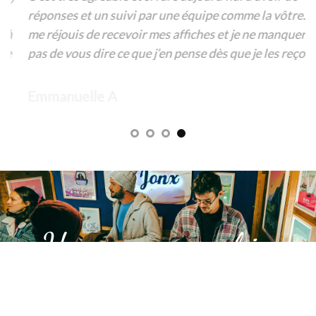
réponses et un suivi par une équipe comme la vôtre. Je
me réjouis de recevoir mes affiches et je ne manquerai
pas de vous dire ce que j’en pense dès que je les reçois.
Emmanuelle A
« Un voyage graphique
unique en Suisse »