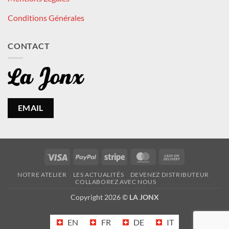
Conditions Générales
CONTACT
EMAIL
Visa
PayPal
Stripe
MasterCard
Cash
On
NOTRE ATELIER
LES ACTUALITÉS
DEVENEZ DISTRIBUTEUR
Delivery
COLLABOREZ AVEC NOUS
Copyright 2026 ©
LA JONX
EN
FR
DE
IT