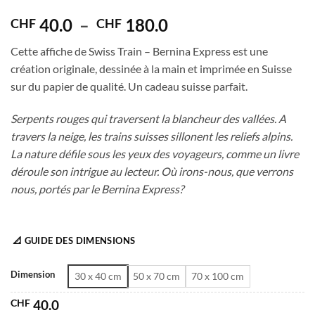
5
out of 5
Plage
40.0
–
180.0
CHF
CHF
de
Cette affiche de Swiss Train – Bernina Express est une
prix :
création originale, dessinée à la main et imprimée en Suisse
CHF 40.0
sur du papier de qualité. Un cadeau suisse parfait.
à
CHF 180.0
Serpents rouges qui traversent la blancheur des vallées. A
travers la neige, les trains suisses sillonent les reliefs alpins.
La nature défile sous les yeux des voyageurs, comme un livre
déroule son intrigue au lecteur. Où irons-nous, que verrons
nous, portés par le Bernina Express?
📐 GUIDE DES DIMENSIONS
Dimension
30 x 40 cm
50 x 70 cm
70 x 100 cm
CHF
40.0