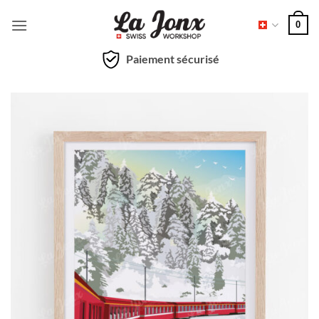
Passer
0
au
contenu
Paiement sécurisé