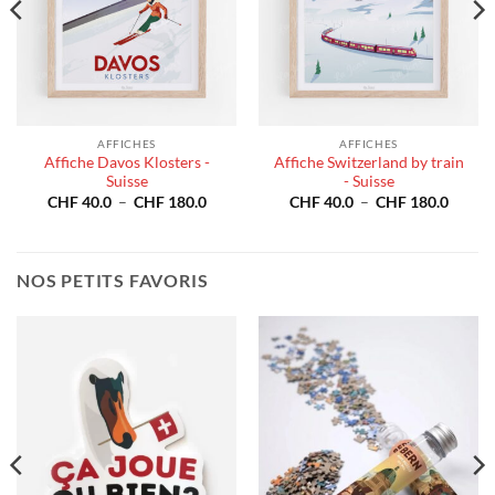
AFFICHES
AFFICHES
Affiche Davos Klosters -
Affiche Switzerland by train
Suisse
- Suisse
e
Plage
Plage
CHF
40.0
–
CHF
180.0
CHF
40.0
–
CHF
180.0
de
de
prix :
prix :
40.0
CHF 40.0
CHF 4
à
à
180.0
CHF 180.0
CHF 1
NOS PETITS FAVORIS