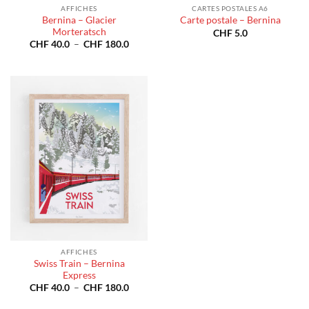
AFFICHES
CARTES POSTALES A6
Bernina – Glacier
Carte postale – Bernina
Morteratsch
CHF
5.0
Plage
CHF
40.0
–
CHF
180.0
de
prix :
CHF 40.0
à
CHF 180.0
AFFICHES
Swiss Train – Bernina
Express
Plage
CHF
40.0
–
CHF
180.0
de
prix :