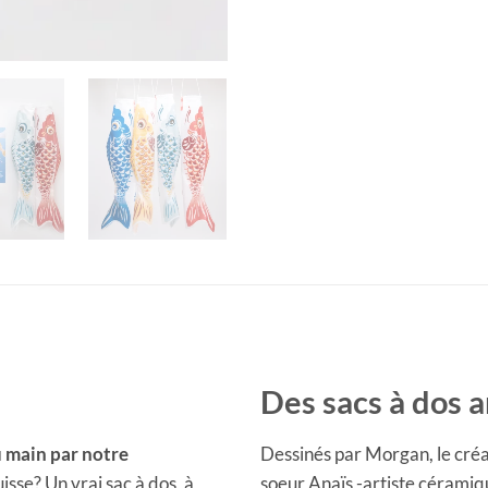
Des sacs à dos 
u main
par notre
Dessinés par Morgan, le créat
isse? Un vrai sac à dos, à
soeur Anaïs -artiste céramiqu