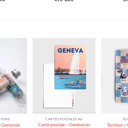
STORE
CARTES POSTALES A6
TO
Carte postale – Genève en
é Genevois
Torchon « 