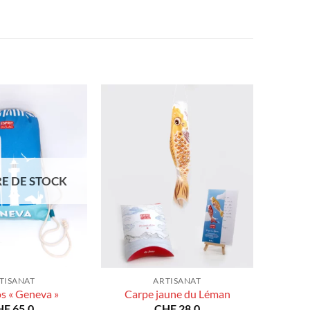
E DE STOCK
TISANAT
ARTISANAT
os « Geneva »
Carpe jaune du Léman
HF
65.0
CHF
28.0