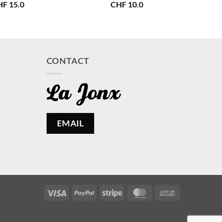
HF
15.0
CHF
10.0
CONTACT
EMAIL
Visa
PayPal
Stripe
MasterCard
Cash
On
Delivery