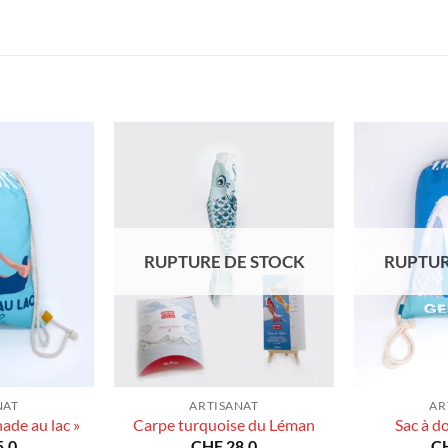
RUPTURE DE STOCK
RUPTUR
NAT
ARTISANAT
AR
nade au lac »
Carpe turquoise du Léman
Sac à d
.0
CHF
28.0
C