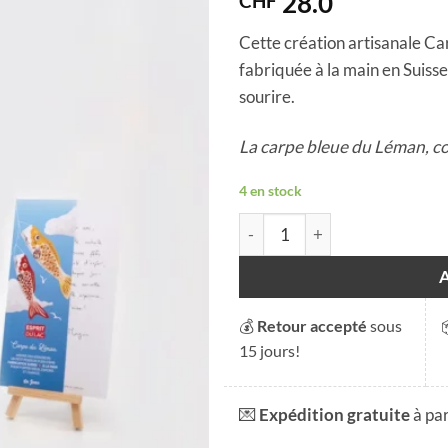
28.0
CHF
Cette création artisanale Ca
fabriquée à la main en Suiss
sourire.
La carpe bleue du Léman, c
4 en stock
quantité de Carpe bleue du 
💰
Retour accepté
sous
15 jours!
💌
Expédition gratuite
à pa