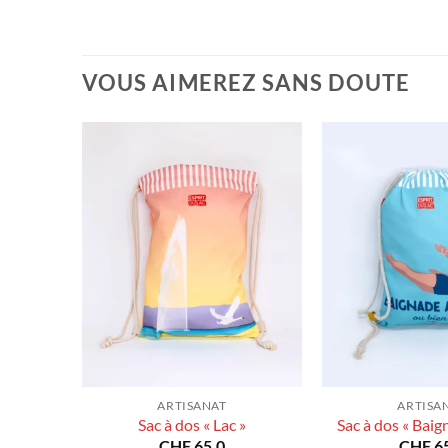
VOUS AIMEREZ SANS DOUTE
ARTISANAT
ARTISA
éman
Sac à dos « Lac »
Sac à dos « Baig
CHF
65.0
CHF
65