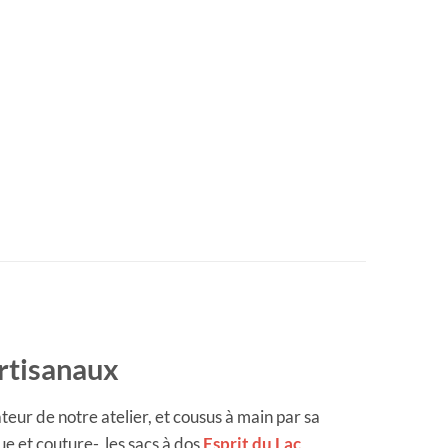
artisanaux
eur de notre atelier, et cousus à main par sa
e et couture-, les sacs à dos
Esprit du Lac