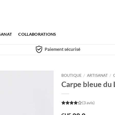
SANAT
COLLABORATIONS
Paiement sécurisé
BOUTIQUE
/
ARTISANAT
/
Carpe bleue du
(3 avis)
4
out of
5