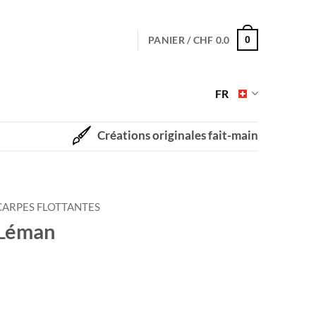
PANIER /
CHF
0.0
0
FR
Créations originales fait-main
CARPES FLOTTANTES
 Léman