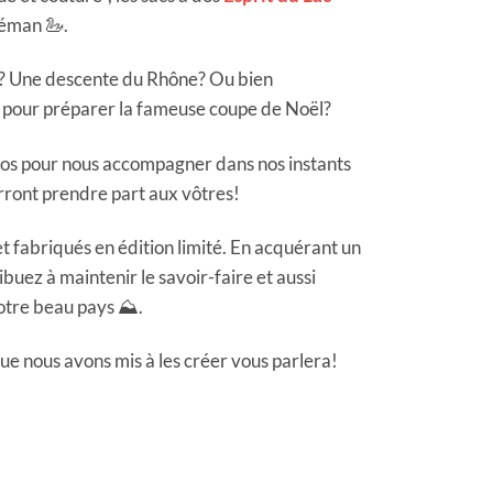
Léman 🦢.
c? Une descente du Rhône? Ou bien
s pour préparer la fameuse coupe de Noël?
dos pour nous accompagner dans nos instants
urront prendre part aux vôtres!
et fabriqués en édition limité. En acquérant un
ibuez à maintenir le savoir-faire et aussi
notre beau pays ⛰️.
e nous avons mis à les créer vous parlera!