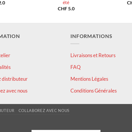
été
.0
C
CHF
5.0
MATION
INFORMATIONS
elier
Livraisons et Retours
alités
FAQ
distributeur
Mentions Légales
ez avec nous
Conditions Générales
BUTEUR
COLLABOREZ AVEC NOUS