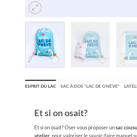
ESPRIT DU LAC
SAC À DOS "LAC DE G'NÈVE"
L'ATEL
Et si on osait?
Et si on osait? Oser vous proposer un
sac cous
atelier,
pour valoriser le savoir-faire manuel su