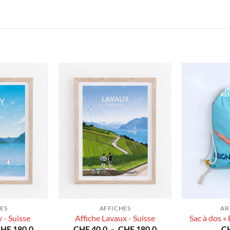
ES
AFFICHES
AR
 - Suisse
Affiche Lavaux - Suisse
Sac à dos « 
Plage
Plage
CHF
180.0
CHF
40.0
–
CHF
180.0
C