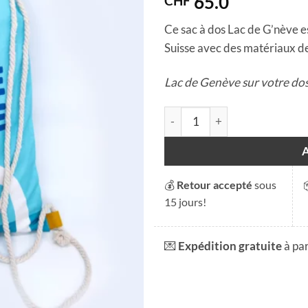
65.0
CHF
Ce sac à dos Lac de G’nève es
Suisse avec des matériaux de
Lac de Genève sur votre dos.
quantité de Sac à dos "Lac de
💰
Retour accepté
sous
15 jours!
💌
Expédition gratuite
à pa