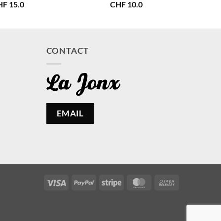
HF
15.0
CHF
10.0
CONTACT
EMAIL
Visa
PayPal
Stripe
MasterCard
Cash
On
Delivery