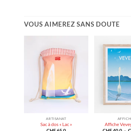
VOUS AIMEREZ SANS DOUTE
ARTISANAT
AFFICH
Suisse
Sac à dos « Lac »
Affiche Vevey
Plage
80.0
CHF
65.0
CHF
40.0
–