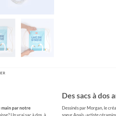
IER
Des sacs à dos 
u main
par notre
Dessinés par Morgan, le créat
isse? Un vrai sac à dos, à
soeur Anaïs -artiste céramiqu