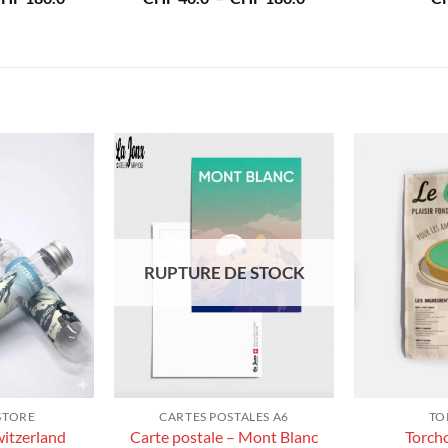
de
de
prix :
prix :
CHF 40.0
CHF 40.0
à
à
CHF 180.0
CHF 180.0
RUPTURE DE STOCK
STORE
CARTES POSTALES A6
TO
witzerland
Carte postale – Mont Blanc
Torch