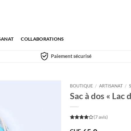
SANAT
COLLABORATIONS
Paiement sécurisé
BOUTIQUE
/
ARTISANAT
/
Sac à dos « Lac 
(7 avis)
4
out of
5