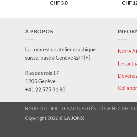
CHF
3.0
CHF
12
À PROPOS
INFOR
La Jonx est un atelier graphique
Notre At
suisse, basé à Genève 🦢🇨🇭
Les actu
Rue des rois 17
Devenez 
1205 Genève
Collabor
+41 22 575 31 80
NOTRE ATELIER
LES ACTUALITÉS
DEVENEZ DISTRI
Copyright 2026 ©
LA JONX