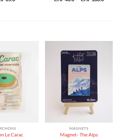
de
prix :
CHF 40.0
à
CHF 180.0
RCHONS
MAGNETS
on Le Carac
Magnet- The Alps