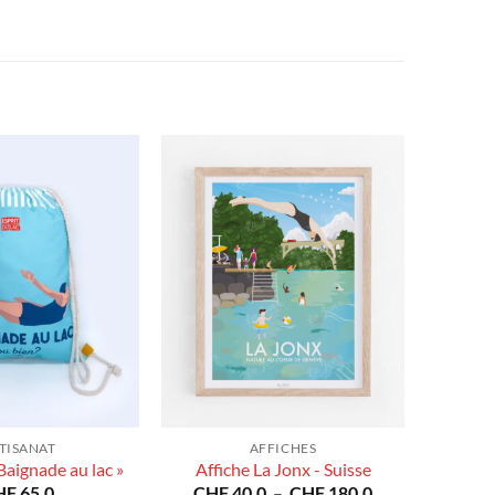
TISANAT
AFFICHES
Baignade au lac »
Affiche La Jonx - Suisse
Plage
HF
65.0
CHF
40.0
–
CHF
180.0