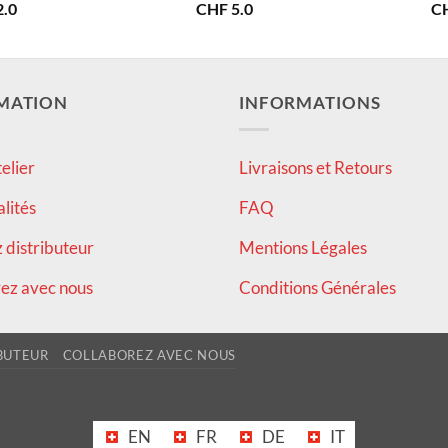
.0
CHF
5.0
C
MATION
INFORMATIONS
elier
Livraisons et Retours
alités
FAQ
distributeur
Mentions Légales
ez avec nous
Conditions Générales
BUTEUR
COLLABOREZ AVEC NOUS
EN
FR
DE
IT