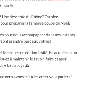
Léman 🦢.
c? Une descente du Rhône? Ou bien
s pour préparer la fameuse coupe de Noël?
dos pour nous accompagner dans nos instants
urront prendre part aux vôtres!
et fabriqués en édition limité. En acquérant un
ibuez à maintenir le savoir-faire et aussi
notre beau pays ⛰️.
e nous avons mis à les créer vous parlera!