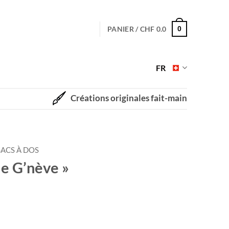
PANIER /
CHF
0.0
0
FR
Créations originales fait-main
SACS À DOS
de G’nève »