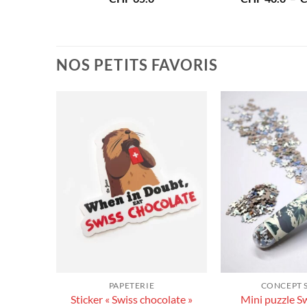
de
prix :
CHF 40.0
à
CHF 180.0
NOS PETITS FAVORIS
PAPETERIE
CONCEPT 
Sticker « Swiss chocolate »
Mini puzzle S