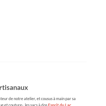
artisanaux
eur de notre atelier, et cousus à main par sa
e et couture-, les sacs à dos
Esprit du Lac