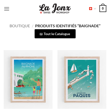
Passer
0
au
contenu
BOUTIQUE
/
PRODUITS IDENTIFIÉS “BAIGNADE”
Tout le Catalogue