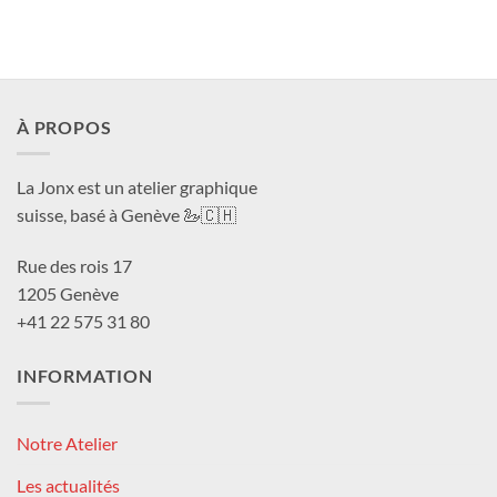
prix :
CHF 4
à
CHF 1
À PROPOS
La Jonx est un atelier graphique
suisse, basé à Genève 🦢🇨🇭
Rue des rois 17
1205 Genève
+41 22 575 31 80
INFORMATION
Notre Atelier
Les actualités