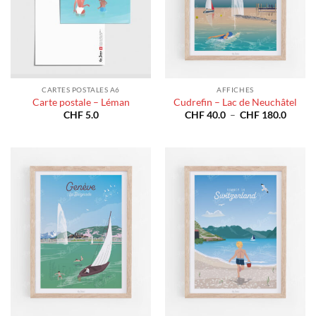
CARTES POSTALES A6
AFFICHES
Carte postale – Léman
Cudrefin – Lac de Neuchâtel
Plage
CHF
5.0
CHF
40.0
–
CHF
180.0
de
prix :
CHF 4
à
CHF 1