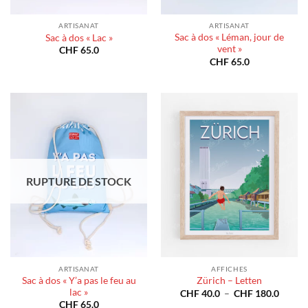
ARTISANAT
ARTISANAT
Sac à dos « Léman, jour de
Sac à dos « Lac »
vent »
CHF
65.0
CHF
65.0
RUPTURE DE STOCK
ARTISANAT
AFFICHES
Sac à dos « Y’a pas le feu au
Zürich – Letten
lac »
Plage
CHF
40.0
–
CHF
180.0
de
CHF
65.0