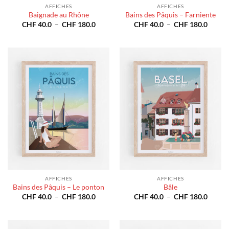
AFFICHES
AFFICHES
Baignade au Rhône
Bains des Pâquis – Farniente
Plage
Plage
CHF
40.0
–
CHF
180.0
CHF
40.0
–
CHF
180.0
de
de
prix :
prix :
CHF 40.0
CHF 4
à
à
CHF 180.0
CHF 1
AFFICHES
AFFICHES
Bains des Pâquis – Le ponton
Bâle
Plage
Plage
CHF
40.0
–
CHF
180.0
CHF
40.0
–
CHF
180.0
de
de
prix :
prix :
CHF 40.0
CHF 4
à
à