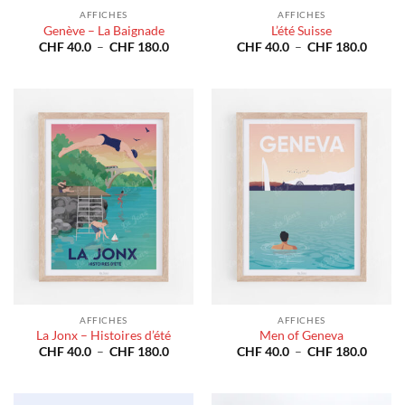
AFFICHES
AFFICHES
Genève – La Baignade
L’été Suisse
Plage
Plage
CHF
40.0
–
CHF
180.0
CHF
40.0
–
CHF
180.0
de
de
prix :
prix :
CHF 40.0
CHF 4
à
à
CHF 180.0
CHF 1
AFFICHES
AFFICHES
La Jonx – Histoires d’été
Men of Geneva
Plage
Plage
CHF
40.0
–
CHF
180.0
CHF
40.0
–
CHF
180.0
de
de
prix :
prix :
CHF 40.0
CHF 4
à
à