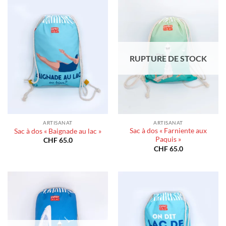
CHF 180.0
CHF 1
RUPTURE DE STOCK
ARTISANAT
ARTISANAT
Sac à dos « Farniente aux
Sac à dos « Baignade au lac »
Paquis »
CHF
65.0
CHF
65.0