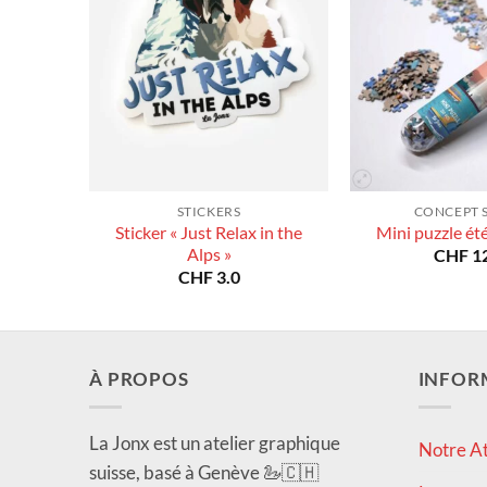
STICKERS
CONCEPT 
Sticker « Just Relax in the
Mini puzzle ét
Alps »
CHF
12
CHF
3.0
À PROPOS
INFOR
La Jonx est un atelier graphique
Notre At
suisse, basé à Genève 🦢🇨🇭