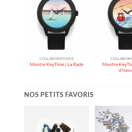
NS
COLLABORATIONS
COLLABOR
Crans-
Montre KeyTim
Montre KeyTime | La Rade
d’Isen
NOS PETITS FAVORIS