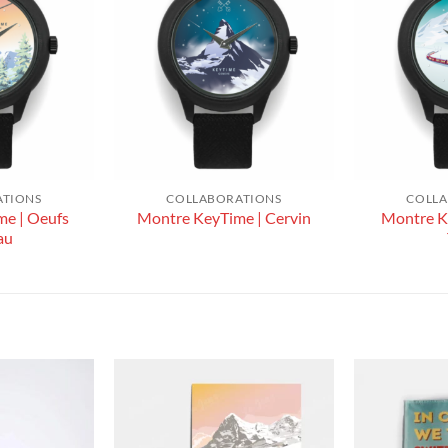
ATIONS
COLLABORATIONS
COLLA
e | Oeufs
Montre K
Montre KeyTime | Cervin
au