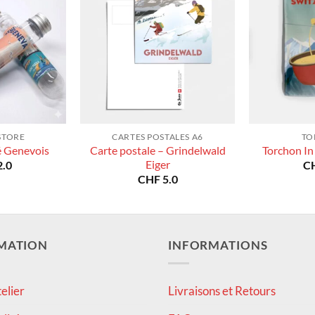
STORE
CARTES POSTALES A6
TO
Carte postale – Grindelwald
é Genevois
Torchon In
Eiger
.0
C
CHF
5.0
MATION
INFORMATIONS
elier
Livraisons et Retours