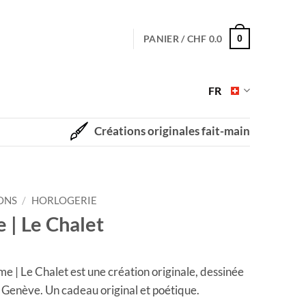
PANIER /
CHF
0.0
0
FR
Créations originales fait-main
ONS
/
HORLOGERIE
| Le Chalet
| Le Chalet est une création originale, dessinée
à Genève. Un cadeau original et poétique.