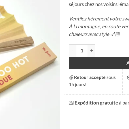
séjours chez nos voisins lém
Ventilez fièrement votre swi
À la montagne, en route vers 
chaleurs avec style 💅🏻
quantité de Eventail - Never 
💰
Retour accepté
sous
15 jours!
💌
Expédition gratuite
à pa