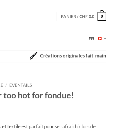
PANIER /
CHF
0.0
0
FR
Créations originales fait-main
RE
/
ÉVENTAILS
 too hot for fondue!
et textile est parfait pour se rafraichir lors de