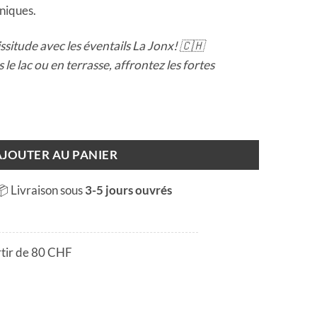
aniques.
ssitude avec les éventails La Jonx! 🇨🇭
le lac ou en terrasse, affrontez les fortes
too hot for fondue!
AJOUTER AU PANIER
📦 Livraison sous
3-5 jours ouvrés
rtir de 80 CHF