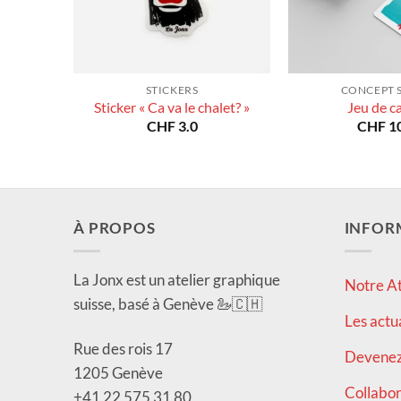
STICKERS
CONCEPT 
Sticker « Ca va le chalet? »
Jeu de c
CHF
3.0
CHF
10
À PROPOS
INFOR
La Jonx est un atelier graphique
Notre At
suisse, basé à Genève 🦢🇨🇭
Les actu
Rue des rois 17
Devenez 
1205 Genève
Collabor
+41 22 575 31 80