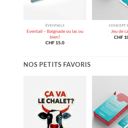
E
ÉVENTAILS
CONCEPT 
Eventail – Baignade ou lac ou
tiaffe!
Jeu de c
bien?
CHF
10
CHF
15.0
NOS PETITS FAVORIS