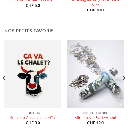
Carte postale – Davos
Alps
CHF
5.0
CHF
20.0
NOS PETITS FAVORIS
STICKERS
CONCEPT STORE
Sticker « Ca va le chalet? »
Mini puzzle Switzerland
CHF
3.0
CHF
12.0