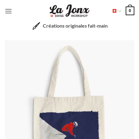
Passer
0
au
contenu
Créations originales fait-main