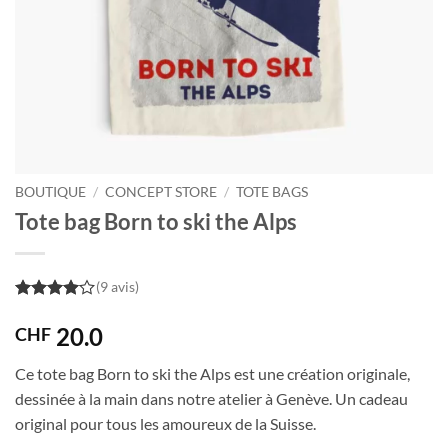
BOUTIQUE
/
CONCEPT STORE
/
TOTE BAGS
Tote bag Born to ski the Alps
(9 avis)
4
out of
5
20.0
CHF
Ce tote bag Born to ski the Alps est une création originale,
dessinée à la main dans notre atelier à Genève. Un cadeau
original pour tous les amoureux de la Suisse.