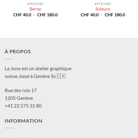
AFFICHES
AFFICHES
Berne
Soleure
Plage
Plage
CHF
40.0
–
CHF
180.0
CHF
40.0
–
CHF
180.0
de
de
prix :
prix :
CHF 40.0
CHF 4
à
à
CHF 180.0
CHF 1
À PROPOS
La Jonx est un atelier graphique
suisse, basé à Genève 🦢🇨🇭
Rue des rois 17
1205 Genève
+41 22 575 31 80
INFORMATION