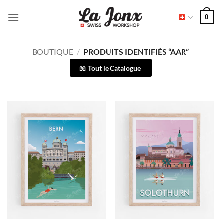
Passer
0
au
contenu
BOUTIQUE
/
PRODUITS IDENTIFIÉS “AAR”
Tout le Catalogue