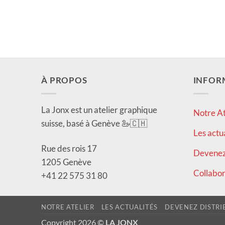
À PROPOS
INFOR
La Jonx est un atelier graphique
Notre At
suisse, basé à Genève 🦢🇨🇭
Les actu
Rue des rois 17
Devenez 
1205 Genève
Collabor
+41 22 575 31 80
NOTRE ATELIER
LES ACTUALITÉS
DEVENEZ DISTRI
Copyright 2026 ©
LA JONX