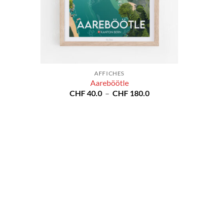
AFFICHES
Aareböötle
Plage
CHF
40.0
–
CHF
180.0
de
prix :
CHF 40.0
à
CHF 180.0