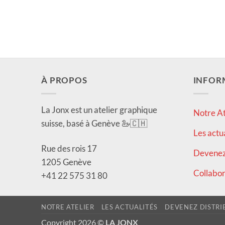
À PROPOS
INFOR
La Jonx est un atelier graphique
Notre At
suisse, basé à Genève 🦢🇨🇭
Les actu
Rue des rois 17
Devenez 
1205 Genève
Collabor
+41 22 575 31 80
NOTRE ATELIER
LES ACTUALITÉS
DEVENEZ DISTRI
Copyright 2026 ©
LA JONX