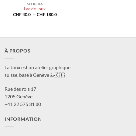
AFFICHES
Lac de Joux
Plage
CHF
40.0
–
CHF
180.0
de
prix :
CHF 40.0
à
CHF 180.0
À PROPOS
La Jonx est un atelier graphique
suisse, basé à Genève 🦢🇨🇭
Rue des rois 17
1205 Genève
+41 22 575 31 80
INFORMATION