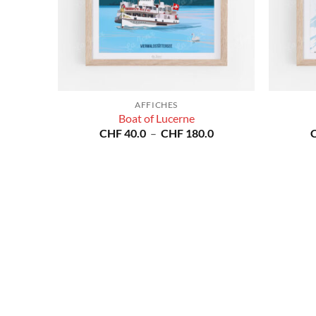
AFFICHES
Boat of Lucerne
Plage
CHF
40.0
–
CHF
180.0
de
prix :
CHF 40.0
à
CHF 180.0