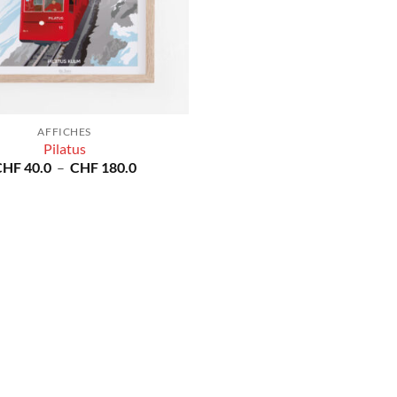
AFFICHES
Pilatus
Plage
CHF
40.0
–
CHF
180.0
de
prix :
CHF 40.0
à
CHF 180.0