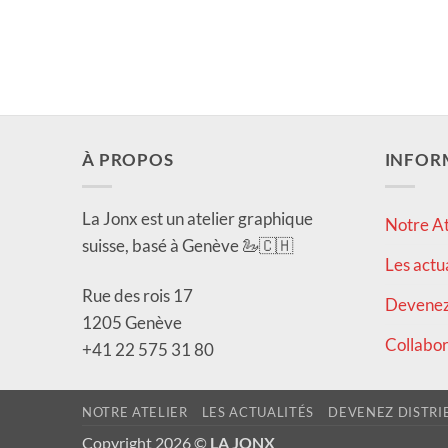
À PROPOS
INFOR
La Jonx est un atelier graphique
Notre At
suisse, basé à Genève 🦢🇨🇭
Les actu
Rue des rois 17
Devenez 
1205 Genève
Collabor
+41 22 575 31 80
NOTRE ATELIER
LES ACTUALITÉS
DEVENEZ DISTRI
Copyright 2026 ©
LA JONX