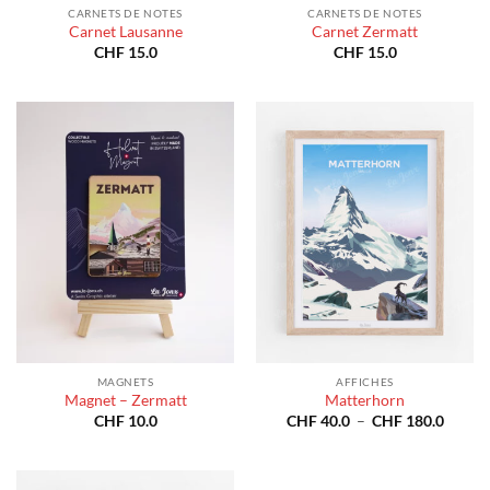
CARNETS DE NOTES
CARNETS DE NOTES
Carnet Lausanne
Carnet Zermatt
CHF
15.0
CHF
15.0
MAGNETS
AFFICHES
Magnet – Zermatt
Matterhorn
Plage
CHF
10.0
CHF
40.0
–
CHF
180.0
de
prix :
CHF 4
à