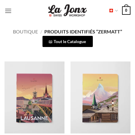
Passer
0
au
contenu
BOUTIQUE
/
PRODUITS IDENTIFIÉS “ZERMATT”
Tout le Catalogue