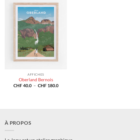
CHF 1
AFFICHES
Oberland Bernois
Plage
CHF
40.0
–
CHF
180.0
de
prix :
CHF 40.0
à
CHF 180.0
À PROPOS
La Jonx est un atelier graphique