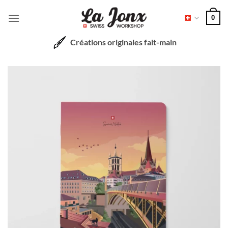
Passer
0
au
contenu
Créations originales fait-main