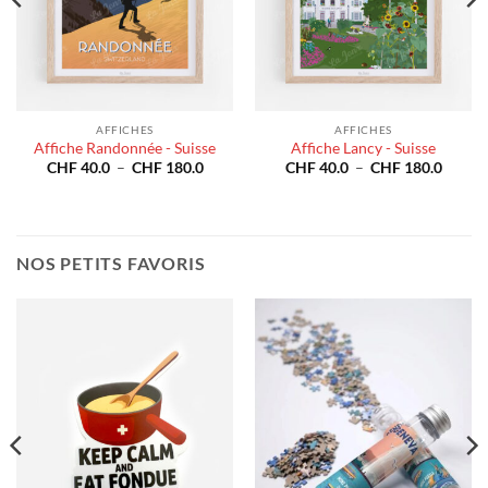
AFFICHES
AFFICHES
Affiche Randonnée - Suisse
Affiche Lancy - Suisse
e
Plage
Plage
CHF
40.0
–
CHF
180.0
CHF
40.0
–
CHF
180.0
de
de
prix :
prix :
40.0
CHF 40.0
CHF 4
à
à
180.0
CHF 180.0
CHF 1
NOS PETITS FAVORIS