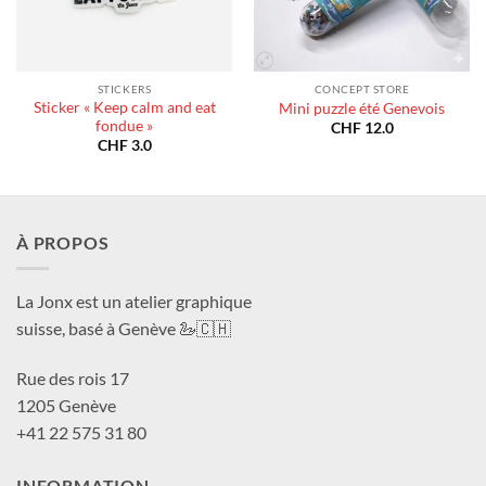
STICKERS
CONCEPT STORE
Sticker « Keep calm and eat
Mini puzzle été Genevois
fondue »
CHF
12.0
CHF
3.0
À PROPOS
La Jonx est un atelier graphique
suisse, basé à Genève 🦢🇨🇭
Rue des rois 17
1205 Genève
+41 22 575 31 80
INFORMATION