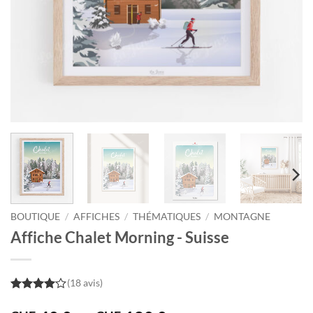
BOUTIQUE
/
AFFICHES
/
THÉMATIQUES
/
MONTAGNE
Affiche Chalet Morning - Suisse
(18 avis)
4
out of
5