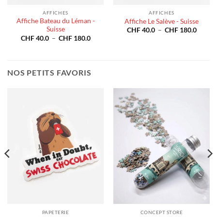
AFFICHES
AFFICHES
Affiche Bateau du Léman -
Affiche Le Salève - Suisse
Suisse
e
Plage
CHF
40.0
–
CHF
180.0
de
Plage
CHF
40.0
–
CHF
180.0
prix :
de
40.0
CHF 4
prix :
à
CHF 40.0
180.0
CHF 1
à
CHF 180.0
NOS PETITS FAVORIS
PAPETERIE
CONCEPT STORE