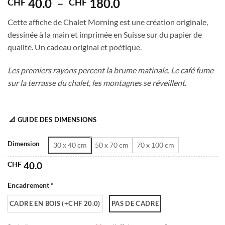
Plage
40.0
–
180.0
CHF
CHF
de
Cette affiche de Chalet Morning est une création originale,
prix :
dessinée à la main et imprimée en Suisse sur du papier de
CHF 40.0
qualité. Un cadeau original et poétique.
à
CHF 180.0
Les premiers rayons percent la brume matinale. Le café fume
sur la terrasse du chalet, les montagnes se réveillent.
📐 GUIDE DES DIMENSIONS
Dimension
30 x 40 cm
50 x 70 cm
70 x 100 cm
CHF
40.0
Encadrement *
CADRE EN BOIS (+CHF 20.0)
PAS DE CADRE