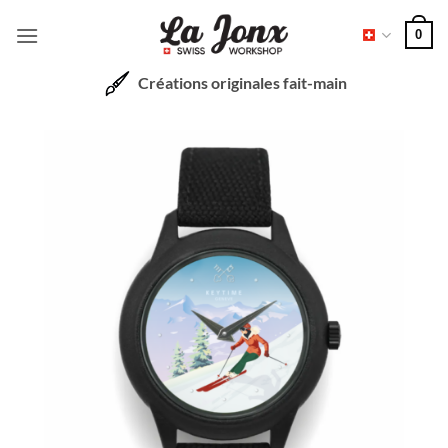
Passer
0
au
contenu
Créations originales fait-main