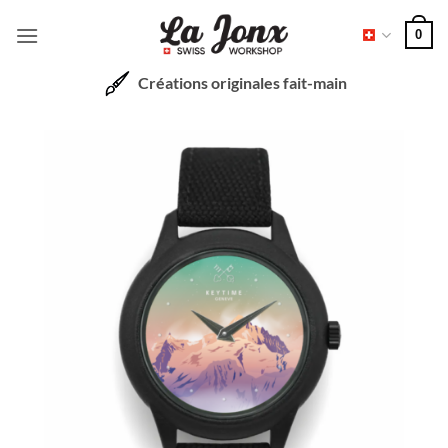
Passer
0
au
contenu
Créations originales fait-main