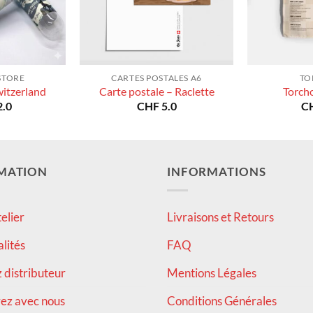
STORE
CARTES POSTALES A6
TO
witzerland
Carte postale – Raclette
Torch
.0
CHF
5.0
C
MATION
INFORMATIONS
elier
Livraisons et Retours
alités
FAQ
distributeur
Mentions Légales
ez avec nous
Conditions Générales