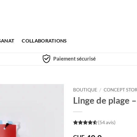
SANAT
COLLABORATIONS
Paiement sécurisé
BOUTIQUE
/
CONCEPT STO
Linge de plage 
(54 avis)
4.5
out of
5