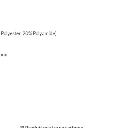
% Polyester, 20% Polyamide)
Jonx
🌱 Produit neutre en carbone