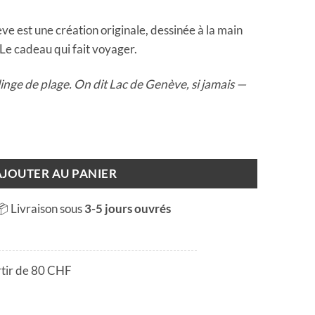
ve est une création originale, dessinée à la main
 Le cadeau qui fait voyager.
inge de plage. On dit Lac de Genève, si jamais —
Lac de G'nève
AJOUTER AU PANIER
📦 Livraison sous
3-5 jours ouvrés
rtir de 80 CHF