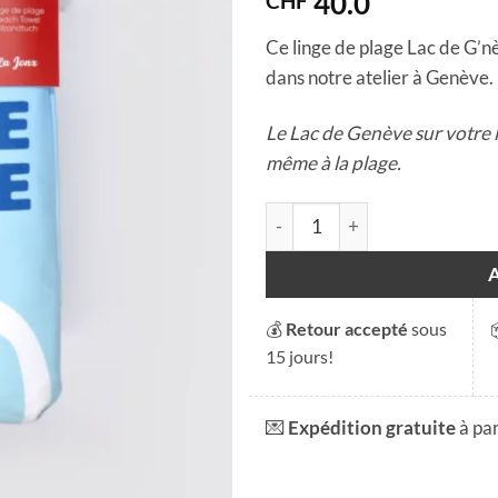
40.0
CHF
Ce linge de plage Lac de G’nè
dans notre atelier à Genève.
Le Lac de Genève sur votre l
même à la plage.
quantité de Linge de plage - 
💰
Retour accepté
sous
15 jours!
💌
Expédition gratuite
à pa