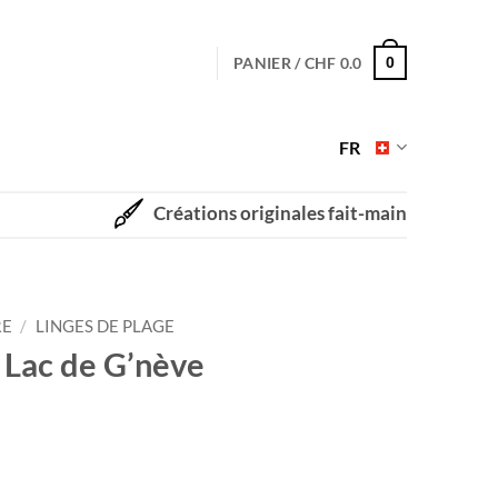
PANIER /
CHF
0.0
0
FR
Créations originales fait-main
RE
/
LINGES DE PLAGE
– Lac de G’nève