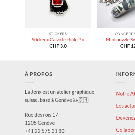
STICKERS
CONCEPT 
Sticker « Ca va le chalet? »
Mini puzzle S
CHF
3.0
CHF
12
À PROPOS
INFOR
La Jonx est un atelier graphique
Notre At
suisse, basé à Genève 🦢🇨🇭
Les actu
Rue des rois 17
Devenez 
1205 Genève
Collabor
+41 22 575 31 80