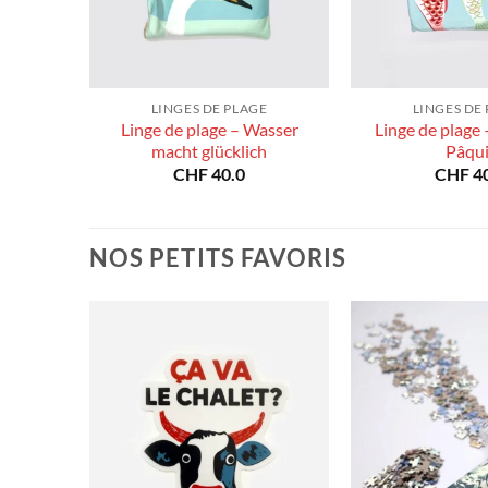
E
LINGES DE PLAGE
LINGES DE
as l’feu
Linge de plage – Wasser
Linge de plage 
macht glücklich
Pâqui
CHF
40.0
CHF
40
NOS PETITS FAVORIS