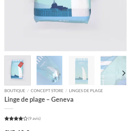
BOUTIQUE
/
CONCEPT STORE
/
LINGES DE PLAGE
Linge de plage – Geneva
(9 avis)
4
out of
5