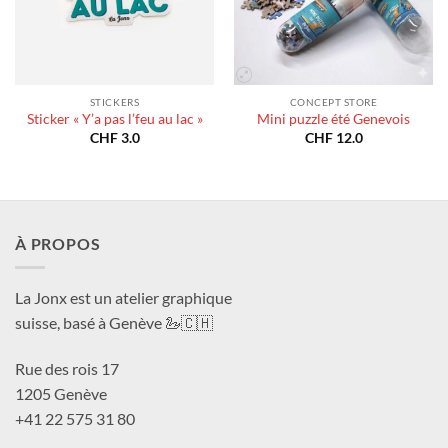
STICKERS
CONCEPT STORE
Sticker « Y’a pas l’feu au lac »
Mini puzzle été Genevois
CHF
3.0
CHF
12.0
À PROPOS
La Jonx est un atelier graphique
suisse, basé à Genève 🦢🇨🇭
Rue des rois 17
1205 Genève
+41 22 575 31 80