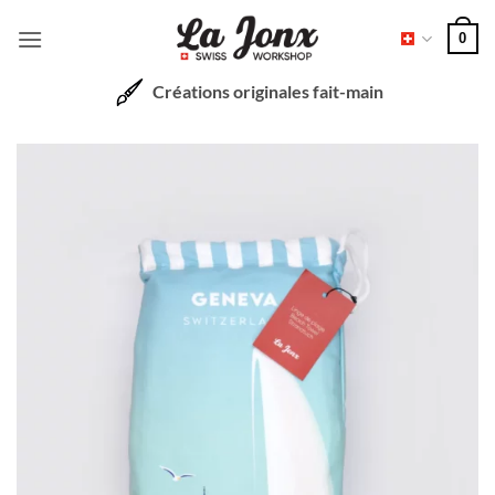
Passer
0
au
contenu
Créations originales fait-main