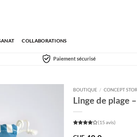
SANAT
COLLABORATIONS
Paiement sécurisé
BOUTIQUE
/
CONCEPT STO
Linge de plage –
(15 avis)
4
out of
5