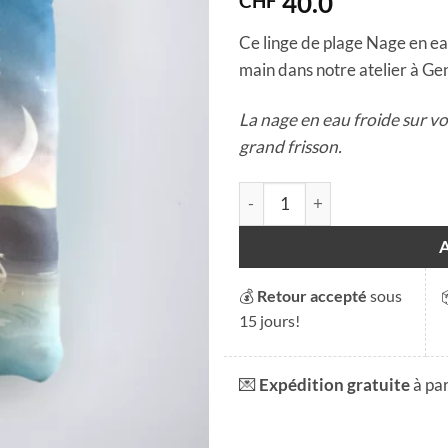
40.0
CHF
Ce linge de plage Nage en eau
main dans notre atelier à Ge
La nage en eau froide sur vot
grand frisson.
quantité de Linge de plage - 
💰
Retour accepté
sous
15 jours!
💌
Expédition gratuite
à pa