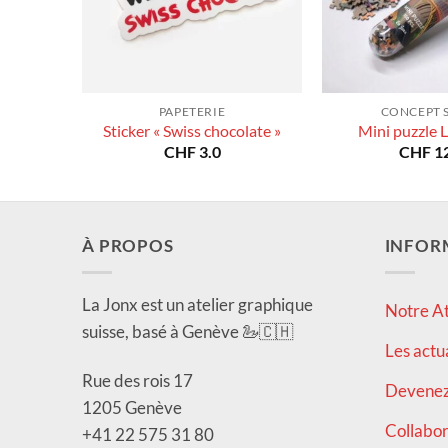
PAPETERIE
CONCEPT 
Sticker « Swiss chocolate »
Mini puzzle 
CHF
3.0
CHF
12
À PROPOS
INFOR
La Jonx est un atelier graphique
Notre At
suisse, basé à Genève 🦢🇨🇭
Les actu
Rue des rois 17
Devenez 
1205 Genève
Collabor
+41 22 575 31 80