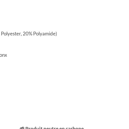
% Polyester, 20% Polyamide)
Jonx
🌱 Produit neutre en carbone