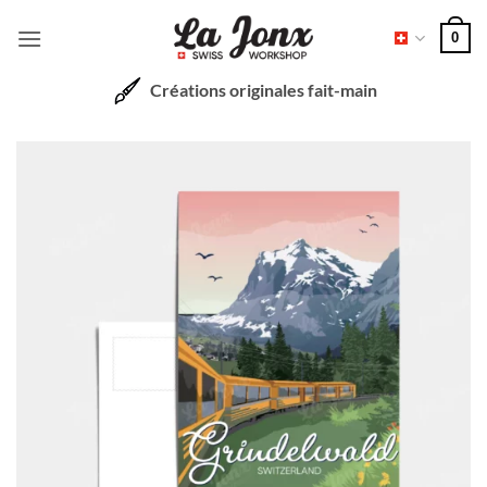
Passer
0
au
contenu
Créations originales fait-main