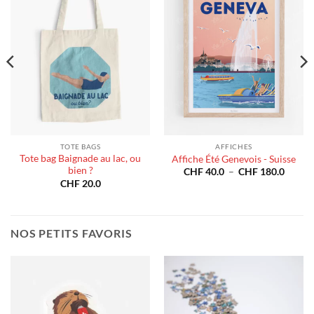
TOTE BAGS
AFFICHES
Tote bag Baignade au lac, ou
Affiche Été Genevois - Suisse
bien ?
Plage
CHF
40.0
–
CHF
180.0
de
e
CHF
20.0
prix :
CHF 4
à
40.0
CHF 1
180.0
NOS PETITS FAVORIS