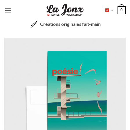
Passer
0
au
contenu
Créations originales fait-main