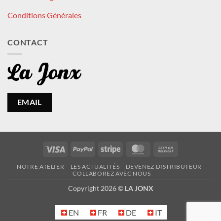
Conditions Générales
CONTACT
EMAIL
Visa
PayPal
Stripe
MasterCard
Cash
On
NOTRE ATELIER
LES ACTUALITÉS
DEVENEZ DISTRIBUTEUR
Delivery
COLLABOREZ AVEC NOUS
Copyright 2026 ©
LA JONX
EN
FR
DE
IT