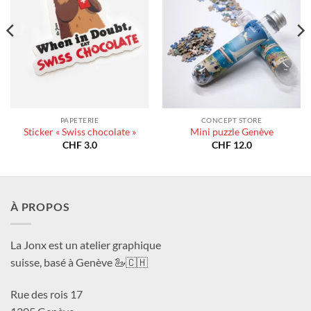
PAPETERIE
CONCEPT STORE
Sticker « Swiss chocolate »
Mini puzzle Genève
CHF
3.0
CHF
12.0
À PROPOS
La Jonx est un atelier graphique
suisse, basé à Genève 🦢🇨🇭
Rue des rois 17