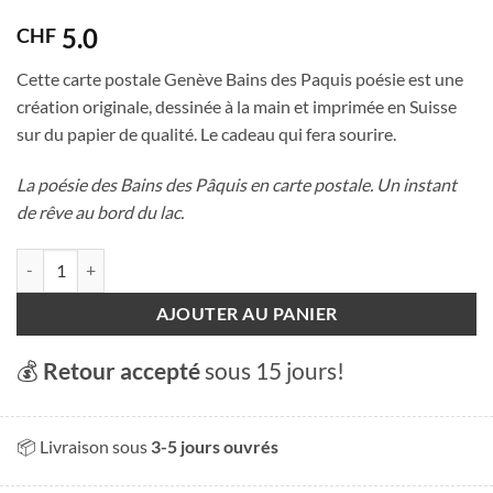
4.5
out of
5
5.0
CHF
Cette carte postale Genève Bains des Paquis poésie est une
création originale, dessinée à la main et imprimée en Suisse
sur du papier de qualité. Le cadeau qui fera sourire.
La poésie des Bains des Pâquis en carte postale. Un instant
de rêve au bord du lac.
quantité de Carte postale - Genève Bains des Paquis poésie
AJOUTER AU PANIER
💰
Retour accepté
sous 15 jours!
📦 Livraison sous
3-5 jours ouvrés