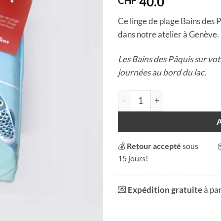
40.0
CHF
Ce linge de plage Bains des P
dans notre atelier à Genève. 
Les Bains des Pâquis sur vo
journées au bord du lac.
quantité de Linge de plage - B
💰
Retour accepté
sous
15 jours!
💌
Expédition gratuite
à pa