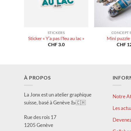
STICKERS
CONCEPT 
Sticker « Y’a pas l’feu au lac »
Mini puzzle
CHF
3.0
CHF
12
À PROPOS
INFOR
La Jonx est un atelier graphique
Notre At
suisse, basé à Genève 🦢🇨🇭
Les actu
Rue des rois 17
Devenez 
1205 Genève