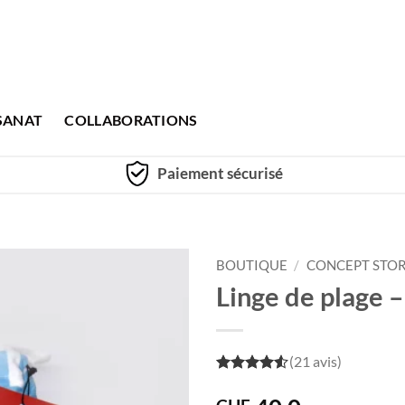
SANAT
COLLABORATIONS
Paiement sécurisé
BOUTIQUE
/
CONCEPT STO
Linge de plage –
(21 avis)
4.5
out of
5