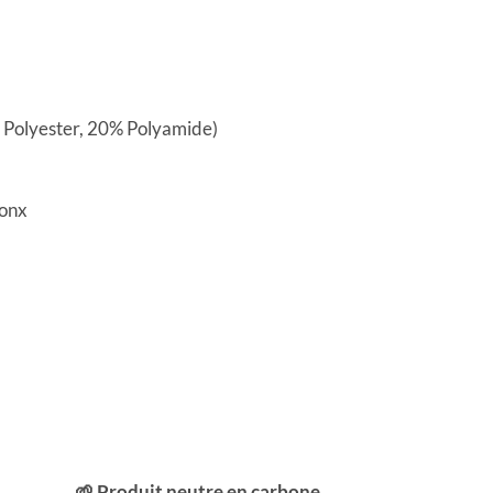
% Polyester, 20% Polyamide)
Jonx
🌱 Produit neutre en carbone