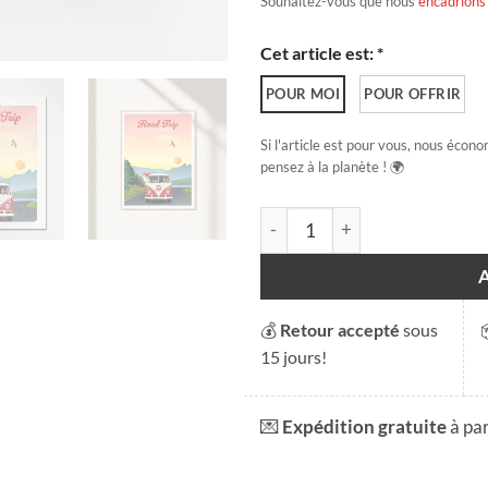
Souhaitez-vous que nous
encadrions
Cet article est: *
POUR MOI
POUR OFFRIR
Si l'article est pour vous, nous écono
pensez à la planète ! 🌍
quantité de Road trip en Suis
💰
Retour accepté
sous
15 jours!
💌
Expédition gratuite
à pa