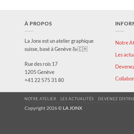
À PROPOS
INFOR
La Jonx est un atelier graphique
Notre At
suisse, basé à Genève 🦢🇨🇭
Les actu
Rue des rois 17
Devenez 
1205 Genève
Collabor
+41 22 575 31 80
NOTRE ATELIER
LES ACTUALITÉS
DEVENEZ DISTRI
Copyright 2026 ©
LA JONX