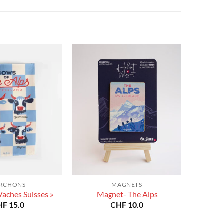
à
à
CHF 180.0
CHF 180.0
RCHONS
MAGNETS
Vaches Suisses »
Magnet- The Alps
HF
15.0
CHF
10.0