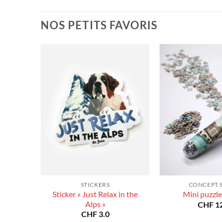
à
à
CHF 180.0
CHF 180.0
NOS PETITS FAVORIS
STICKERS
CONCEPT 
Sticker « Just Relax in the
Mini puzzle
Alps »
CHF
12
CHF
3.0