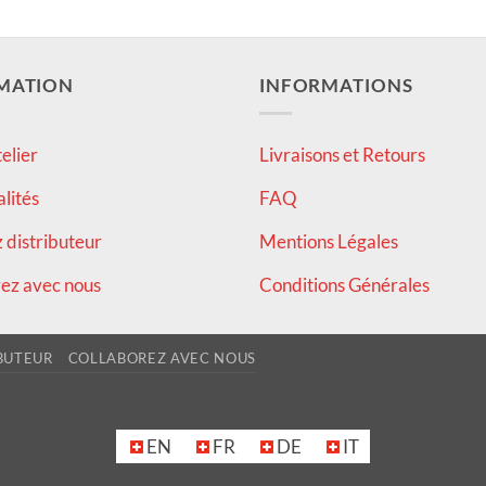
MATION
INFORMATIONS
elier
Livraisons et Retours
alités
FAQ
distributeur
Mentions Légales
ez avec nous
Conditions Générales
BUTEUR
COLLABOREZ AVEC NOUS
EN
FR
DE
IT