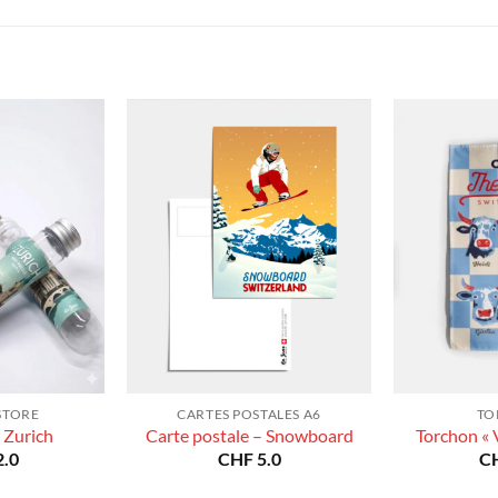
à
à
CHF 180.0
CHF 180.0
STORE
CARTES POSTALES A6
TO
 Zurich
Carte postale – Snowboard
Torchon « 
.0
CHF
5.0
C