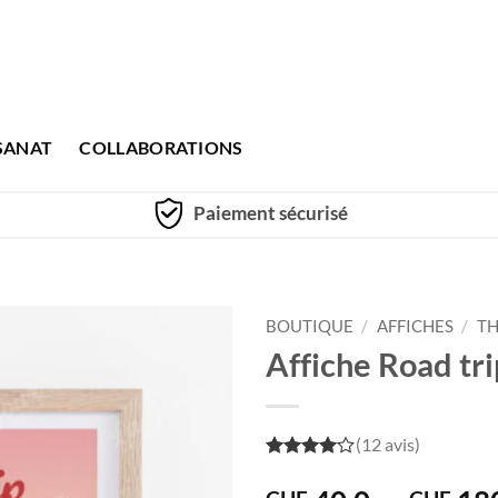
SANAT
COLLABORATIONS
Paiement sécurisé
BOUTIQUE
/
AFFICHES
/
TH
Affiche Road tri
(12 avis)
4
out of
5