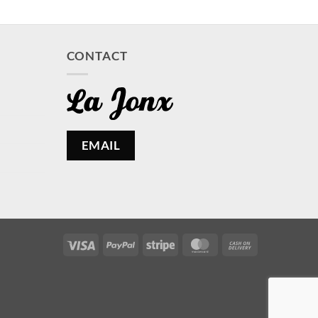
CONTACT
EMAIL
Visa
PayPal
Stripe
MasterCard
Cash
On
Delivery