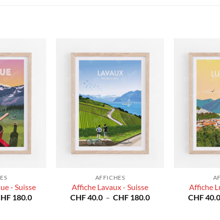
ES
AFFICHES
A
ue - Suisse
Affiche Lavaux - Suisse
Affiche L
Plage
Plage
CHF
180.0
CHF
40.0
–
CHF
180.0
CHF
40.
de
de
prix :
prix :
CHF 40.0
CHF 40.0