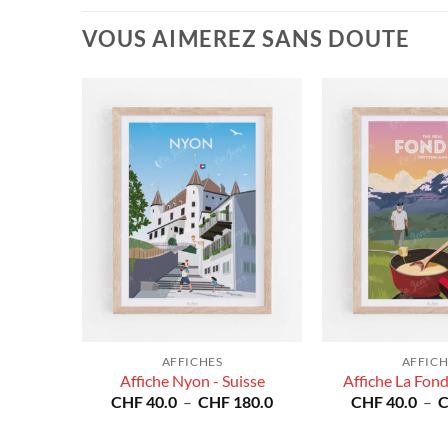
VOUS AIMEREZ SANS DOUTE
AFFICHES
AFFICH
Suisse
Affiche Nyon - Suisse
Affiche La Fond
Plage
Plage
80.0
CHF
40.0
–
CHF
180.0
CHF
40.0
–
de
de
prix :
prix :
CHF 40.0
CHF 40.0