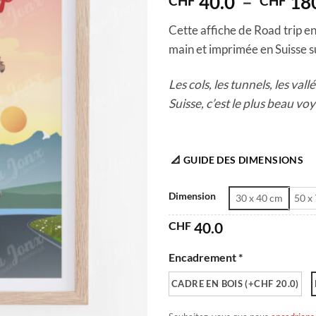
40.0
–
18
CHF
CHF
Cette affiche de Road trip en 
main et imprimée en Suisse su
Les cols, les tunnels, les va
Suisse, c’est le plus beau vo
📐 GUIDE DES DIMENSIONS
Dimension
30 x 40 cm
50 x
CHF
40.0
Encadrement *
CADRE EN BOIS (+CHF 20.0)