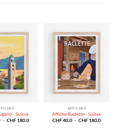
FFICHES
AFFICHES
ugano - Suisse
Affiche Raclette - Suisse
Plage
Plage
0
–
CHF
180.0
CHF
40.0
–
CHF
180.0
de
de
prix :
prix :
CHF 40.0
CHF 40.0