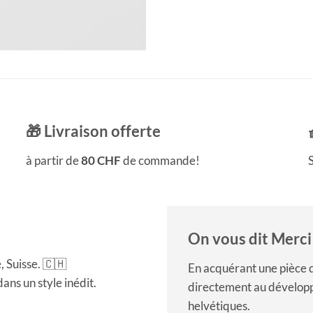
🎁 Livraison offerte
à partir de
80 CHF
de commande!
S
On vous dit Merci
 Suisse. 🇨🇭
En acquérant une pièce d
ns un style inédit.
directement au développ
helvétiques.