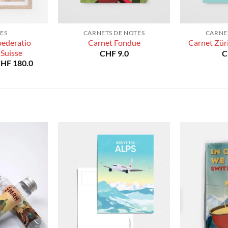
ES
CARNETS DE NOTES
CARNE
oederatio
Carnet Fondue
Carnet Zür
 Suisse
CHF
9.0
C
Plage
CHF
180.0
de
prix :
CHF 40.0
à
CHF 180.0