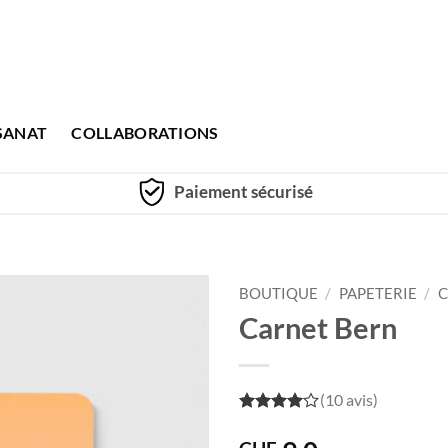
SANAT
COLLABORATIONS
Paiement sécurisé
BOUTIQUE
/
PAPETERIE
/
C
Carnet Bern
(10 avis)
4
out of
5