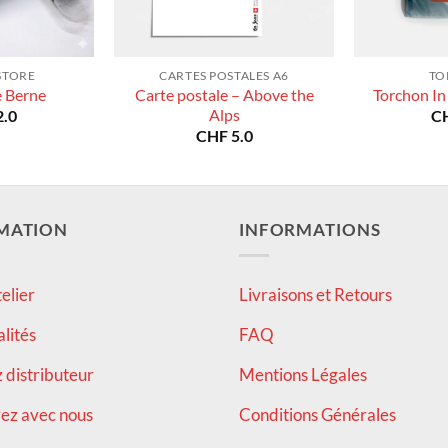
STORE
CARTES POSTALES A6
TO
Carte postale – Above the
e Berne
Torchon In
Alps
.0
C
CHF
5.0
MATION
INFORMATIONS
elier
Livraisons et Retours
alités
FAQ
distributeur
Mentions Légales
ez avec nous
Conditions Générales