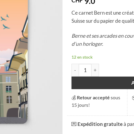
9.0
CHF
Ce carnet Bern est une créati
Suisse sur du papier de qualité
Berne et ses arcades en cou
d’un horloger.
12 en stock
quantité de Carnet Bern
💰
Retour accepté
sous
15 jours!
💌
Expédition gratuite
à pa