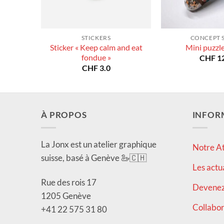
STICKERS
CONCEPT 
Sticker « Keep calm and eat
Mini puzzl
fondue »
CHF
12
CHF
3.0
À PROPOS
INFOR
La Jonx est un atelier graphique
Notre At
suisse, basé à Genève 🦢🇨🇭
Les actu
Rue des rois 17
Devenez 
1205 Genève
Collabor
+41 22 575 31 80