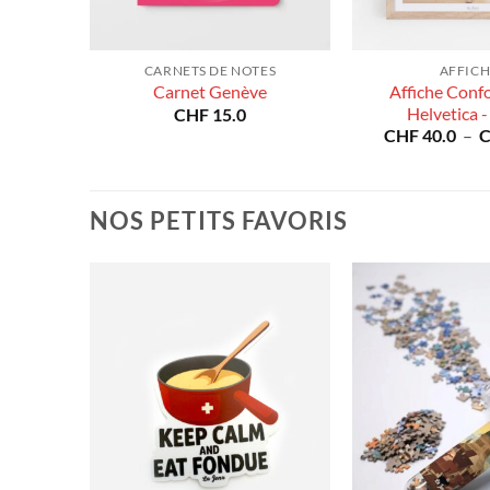
ES
CARNETS DE NOTES
AFFICH
Affiche Conf
t
Carnet Genève
Helvetica -
CHF
15.0
CHF
40.0
–
NOS PETITS FAVORIS