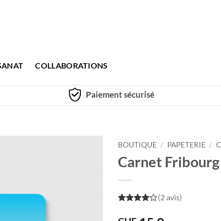
SANAT
COLLABORATIONS
Paiement sécurisé
BOUTIQUE
/
PAPETERIE
/
C
Carnet Fribourg
(2 avis)
4
out of
5