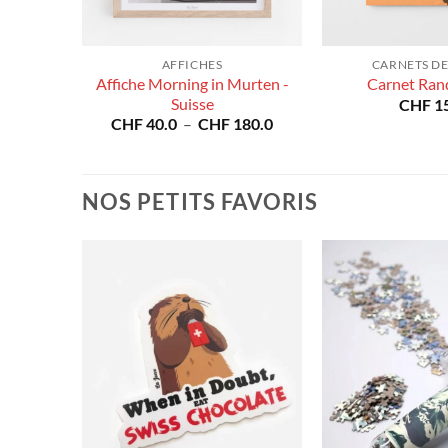
ES
AFFICHES
CARNETS DE
Affiche Morning in Murten -
x
Carnet Ra
Suisse
CHF
15
Plage
CHF
40.0
–
CHF
180.0
de
prix :
CHF 40.0
à
NOS PETITS FAVORIS
CHF 180.0