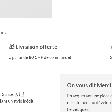
LIER
🎁 Livraison offerte
à partir de
80 CHF
de commande!
S
On vous dit Merci
 Suisse. 🇨🇭
En acquérant une pièce d
ns un style inédit.
directement au développ
helvétiques.