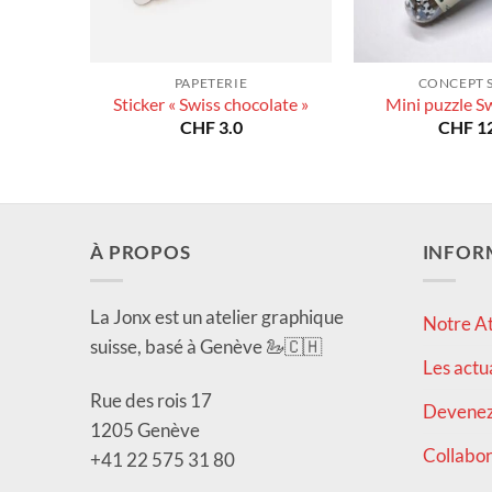
PAPETERIE
CONCEPT 
Sticker « Swiss chocolate »
Mini puzzle S
CHF
3.0
CHF
12
À PROPOS
INFOR
La Jonx est un atelier graphique
Notre At
suisse, basé à Genève 🦢🇨🇭
Les actu
Rue des rois 17
Devenez 
1205 Genève
Collabor
+41 22 575 31 80