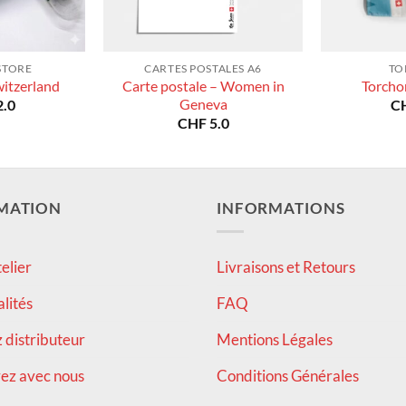
STORE
CARTES POSTALES A6
TO
Carte postale – Women in
witzerland
Torcho
Geneva
.0
C
CHF
5.0
MATION
INFORMATIONS
elier
Livraisons et Retours
alités
FAQ
distributeur
Mentions Légales
ez avec nous
Conditions Générales