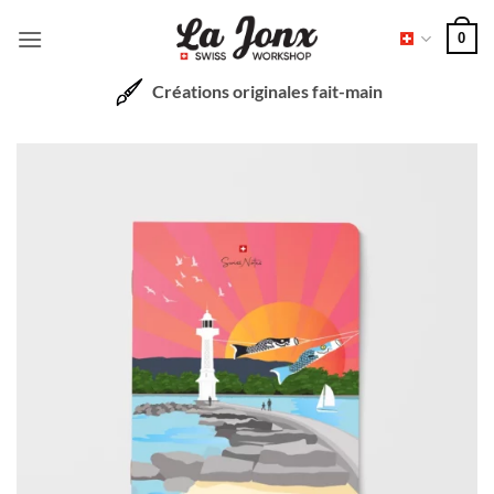
Passer
0
au
contenu
Créations originales fait-main