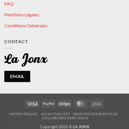
FAQ
Mentions Légales
Conditions Générales
CONTACT
EMAIL
Visa
PayPal
Stripe
MasterCard
Cash
On
NOTRE ATELIER
LES ACTUALITÉS
DEVENEZ DISTRIBUTEUR
Delivery
COLLABOREZ AVEC NOUS
Copyright 2026 ©
LA JONX