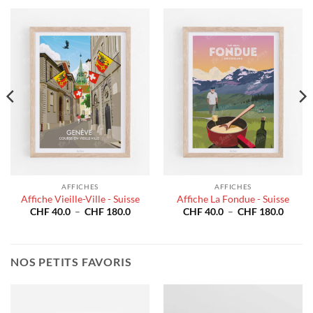
AFFICHES
AFFICHES
Affiche Vieille-Ville - Suisse
Affiche La Fondue - Suisse
e
Plage
Plage
CHF
40.0
–
CHF
180.0
CHF
40.0
–
CHF
180.0
de
de
prix :
prix :
40.0
CHF 40.0
CHF 4
à
à
180.0
CHF 180.0
CHF 1
NOS PETITS FAVORIS